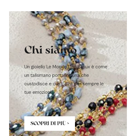
Chi siamo
Un gioiello Le Monde Des Bijoux è come
un talismano portafortuna che
custodisce e custodirà per sempre le
tue emozioni.
SCOPRI DI PIÙ >