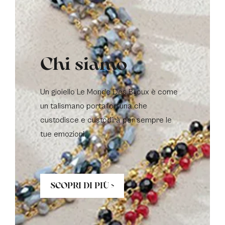
Chi siamo
Un gioiello Le Monde Des Bijoux è come
un talismano portafortuna che
custodisce e custodirà per sempre le
tue emozioni.
SCOPRI DI PIÙ >