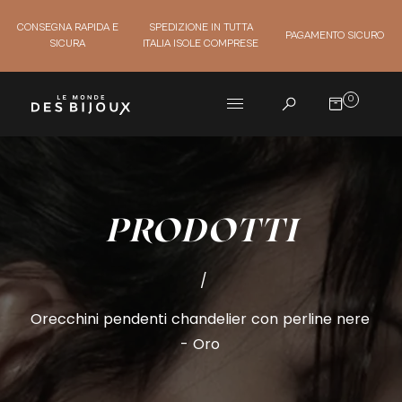
CONSEGNA RAPIDA E
SPEDIZIONE IN TUTTA
PAGAMENTO SICURO
SICURA
ITALIA ISOLE COMPRESE
0
PRODOTTI
/
Orecchini pendenti chandelier con perline nere
- Oro