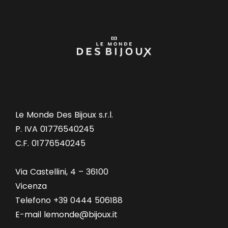
Le Monde Des Bijoux s.r.l.
P. IVA 01776540245
C.F. 01776540245
Via Castellini, 4 – 36100
Vicenza
Telefono +39 0444 506188
E-mail lemonde@bijoux.it