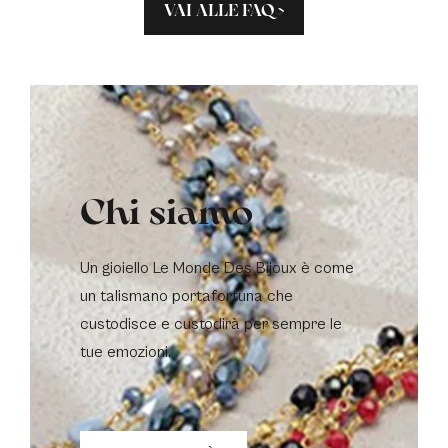
VAI ALLE FAQ >
Chi siamo
Un gioiello Le Monde Des Bijoux è come
un talismano portafortuna che
custodisce e custodirà per sempre le
tue emozioni.