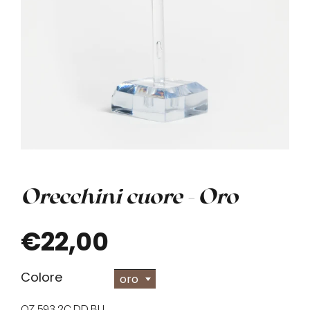
Orecchini cuore - Oro
€22,00
Colore
oro
OZ.593.2C.DD.BU