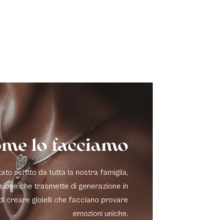
me lo facciamo
to scritto da tutta la nostra famiglia,
sione che trasmette di generazione in
di creare gioielli che facciano provare
emozioni uniche.