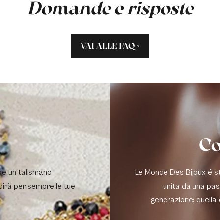
Domande e risposte
VAI ALLE FAQ >
Co
me un talismano
Le Monde Des Bijoux é sta
dirà per sempre le tue
unita da una pas
generazione: quella 