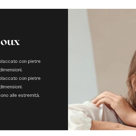
joux
 placcato con pietre
 dimensioni.
 placcato con pietre
 dimensioni.
scono alle estremità.