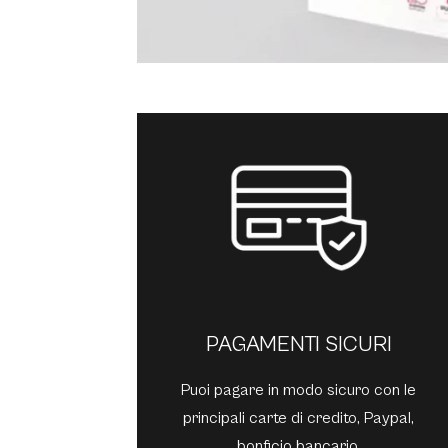
PAGAMENTI SICURI
Puoi pagare in modo sicuro con le
principali carte di credito, Paypal,
bonficio bancario.