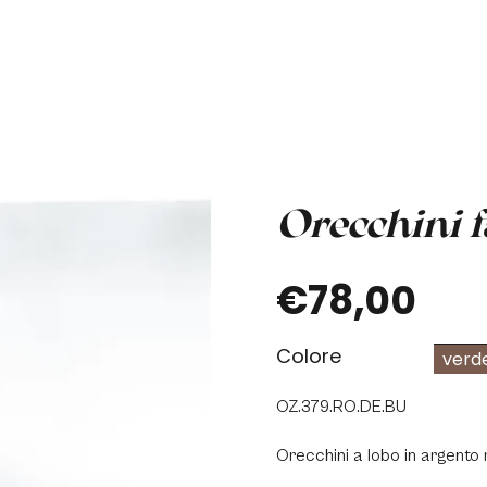
Orecchini f
€78,00
Colore
verd
OZ.379.RO.DE.BU
Orecchini a lobo in argento 