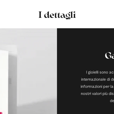
I dettagli
G
I gioielli sono
internazionale di du
informazioni per la
nostri valori più di
de