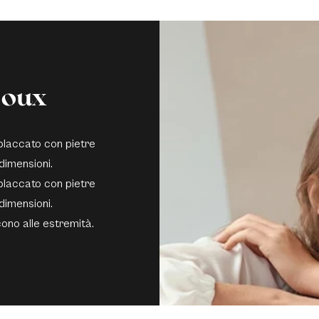
joux
 placcato con pietre
 dimensioni.
 placcato con pietre
 dimensioni.
scono alle estremità.