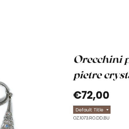
Orecchini p
pietre cryst
€72,00
Default Title
OZ.1073.RO.DD.BU