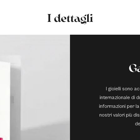
I dettagli
G
I gioielli sono
internazionale di du
informazioni per la
nostri valori più di
de