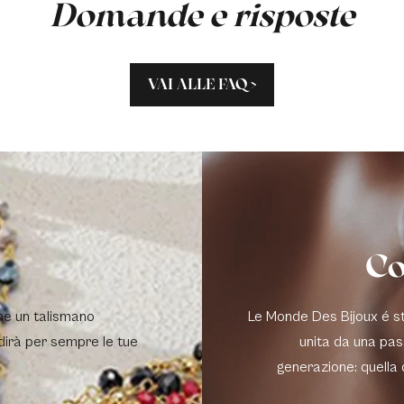
Domande e risposte
VAI ALLE FAQ >
Co
me un talismano
Le Monde Des Bijoux é sta
dirà per sempre le tue
unita da una pas
generazione: quella 