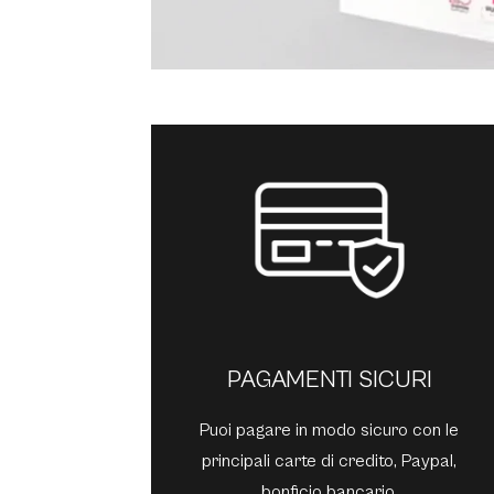
PAGAMENTI SICURI
Puoi pagare in modo sicuro con le
principali carte di credito, Paypal,
bonficio bancario.