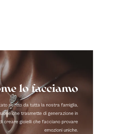
me lo facciamo
to scritto da tutta la nostra famiglia,
sione che trasmette di generazione in
di creare gioielli che facciano provare
emozioni uniche.