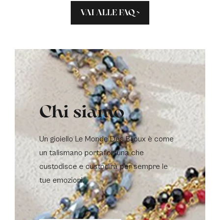
VAI ALLE FAQ >
Chi siamo
Un gioiello Le Monde Des Bijoux è come
un talismano portafortuna che
custodisce e custodirà per sempre le
tue emozioni.