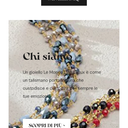
Chi siamo
Un gioiello Le Monde Des Bijoux è come
un talismano portafortuna che
custodisce e custodirà per sempre le
tue emozioni.
SCOPRI DI PIÙ >