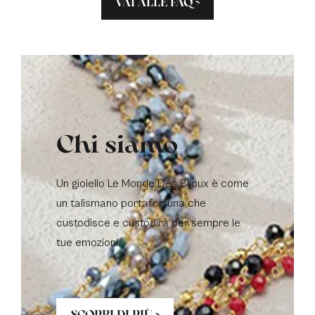
VAI ALLE FAQ >
Chi siamo
Un gioiello Le Monde Des Bijoux è come
un talismano portafortuna che
custodisce e custodirà per sempre le
tue emozioni.
SCOPRI DI PIÙ >