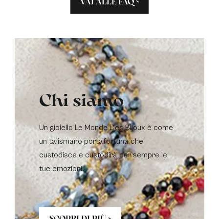
VAI ALLE FAQ >
Chi siamo
Un gioiello Le Monde Des Bijoux è come
un talismano portafortuna che
custodisce e custodirà per sempre le
tue emozioni.
SCOPRI DI PIÙ >