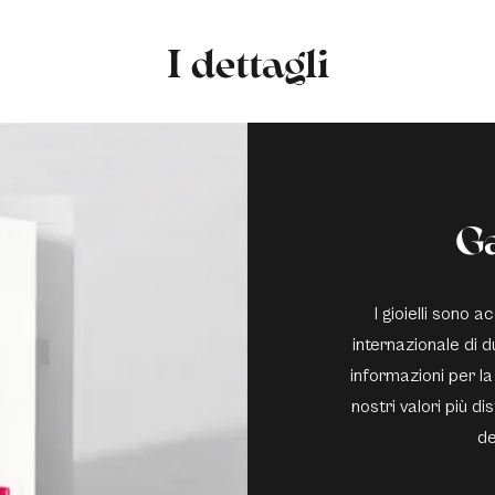
I dettagli
G
I gioielli sono
internazionale di du
informazioni per la
nostri valori più di
de