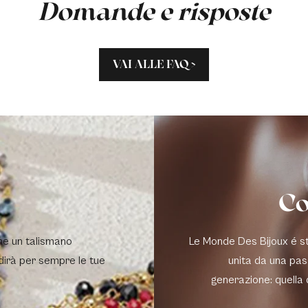
Domande e risposte
VAI ALLE FAQ >
Co
me un talismano
Le Monde Des Bijoux é sta
dirà per sempre le tue
unita da una pas
generazione: quella 