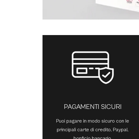
PAGAMENTI SICURI
Puoi pagare in modo sicuro con le
principali carte di credito, Paypal,
bonficio bancario.