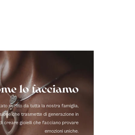
me lo facciamo
to scritto da tutta la nostra famiglia,
sione che trasmette di generazione in
di creare gioielli che facciano provare
emozioni uniche.