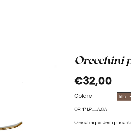
Orecchini p
€32,00
Colore
lilla
OR.471.PL.LA.GA
Orecchini pendenti placcati 