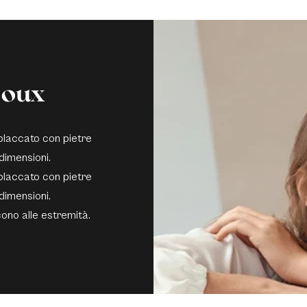
joux
 placcato con pietre
 dimensioni.
 placcato con pietre
 dimensioni.
scono alle estremità.