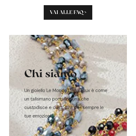
VAI ALLE FAQ >
Chi siamo
Un gioiello Le Monde Des Bijoux è come
un talismano portafortuna che
custodisce e custodirà per sempre le
tue emozioni.