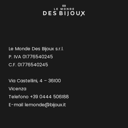
Le Monde Des Bijoux s.r.l.
P. IVA 01776540245
C.F. 01776540245
Via Castellini, 4 – 36100
Vicenza
Telefono +39 0444 506188
E-mail lemonde@bijoux.it