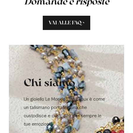
Domande e risposte
VAI ALLE FAQ >
Chi siamo
Un gioiello Le Monde Des Bijoux è come
un talismano portafortuna che
custodisce e custodirà per sempre le
tue emozioni.