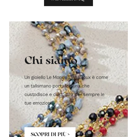
Chi siamo
Un gioiello Le Monde Des Bijoux è come
un talismano portafortuna che
custodisce e custodirà per sempre le
tue emozioni.
SCOPRI DI PIÙ >