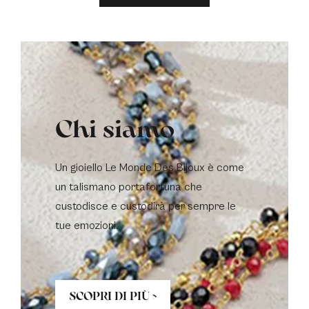
Chi siamo
Un gioiello Le Monde Des Bijoux è come
un talismano portafortuna che
custodisce e custodirà per sempre le
tue emozioni.
SCOPRI DI PIÙ >