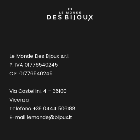
Le Monde Des Bijoux s.r.l.
P. IVA 01776540245
C.F. 01776540245
Via Castellini, 4 – 36100
Vicenza
Telefono +39 0444 506188
E-mail lemonde@bijoux.it