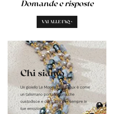
Domande e risposte
VAI ALLE FAQ >
Chi siamo
Un gioiello Le Monde Des Bijoux è come
un talismano portafortuna che
custodisce e custodirà per sempre le
tue emozioni.