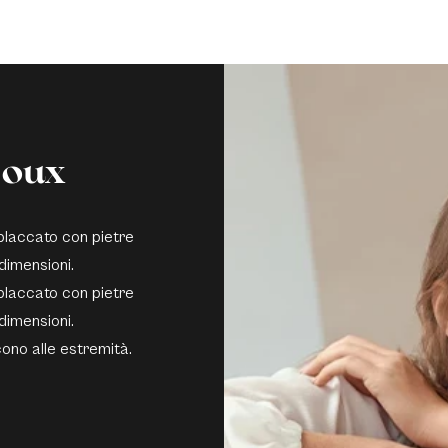
joux
 placcato con pietre
 dimensioni.
 placcato con pietre
 dimensioni.
scono alle estremità.