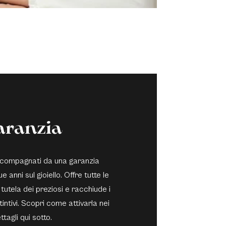
aranzia
 accompagnati da una garanzia
e anni sul gioiello. Offre tutte le
 tutela dei preziosi e racchiude i
stintivi. Scopri come attivarla nei
ttagli qui sotto.