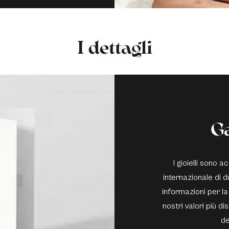
I dettagli
G
I gioielli sono
internazionale di du
informazioni per la
nostri valori più di
de