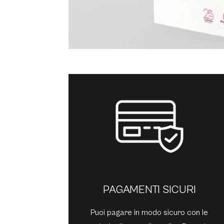
PAGAMENTI SICURI
Puoi pagare in modo sicuro con le