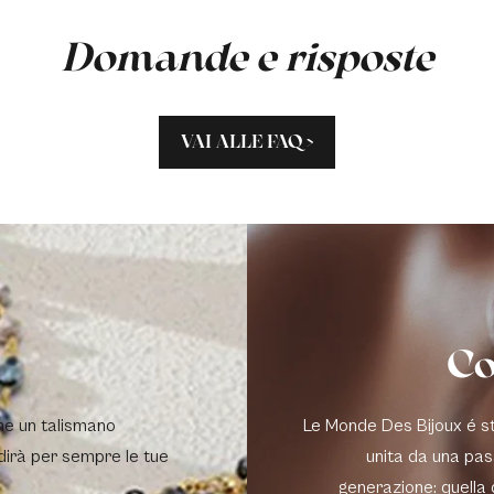
Domande e risposte
VAI ALLE FAQ >
Co
me un talismano
Le Monde Des Bijoux é sta
dirà per sempre le tue
unita da una pas
generazione: quella 