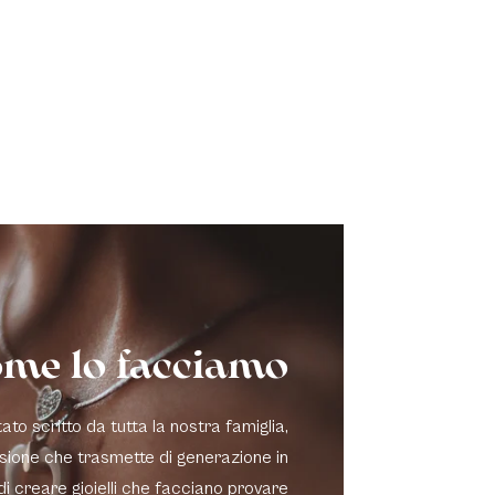
me lo facciamo
to scritto da tutta la nostra famiglia,
sione che trasmette di generazione in
di creare gioielli che facciano provare