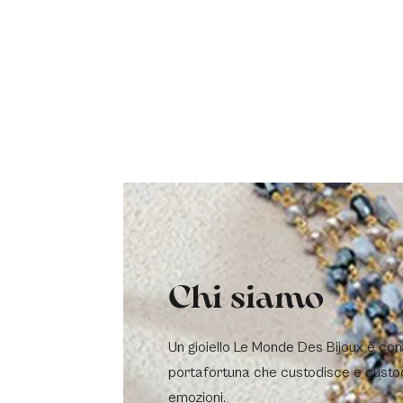
Chi siamo
Un gioiello Le Monde Des Bijoux è co
portafortuna che custodisce e custo
emozioni.